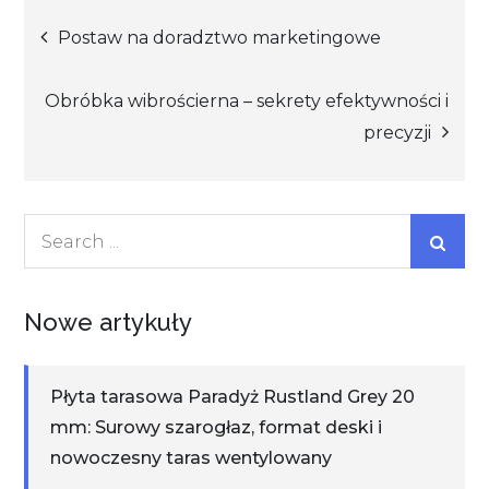
Nawigacja
Postaw na doradztwo marketingowe
wpisu
Obróbka wibrościerna – sekrety efektywności i
precyzji
Search
for:
Nowe artykuły
Płyta tarasowa Paradyż Rustland Grey 20
mm: Surowy szarogłaz, format deski i
nowoczesny taras wentylowany