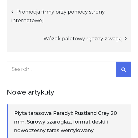
Nawigacja
Promocja firmy przy pomocy strony
internetowej
wpisu
Wózek paletowy ręczny z wagą
Search
for:
Nowe artykuły
Płyta tarasowa Paradyż Rustland Grey 20
mm: Surowy szarogłaz, format deski i
nowoczesny taras wentylowany