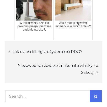
W jakim wieku dziecko
Jakie meble są w tym
powinno przejść pierwsze
momencie w twoim hotelu?
badanie wzroku?.
Nawigacja
Jak działa lifting z użyciem nici PDO?
wpisu
Niezawodna i zawsze znakomita whisky ze
Szkocji
Search
for: