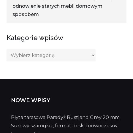
odnowienie starych mebli domowym
sposobem
Kategorie wpisów
Kategorie
wpisów
NOWE WPISY
Płyta tarasowa Paradyż Rustland Grey 20 mm:
Surowy szarogłaz, format deski i nowoczesny