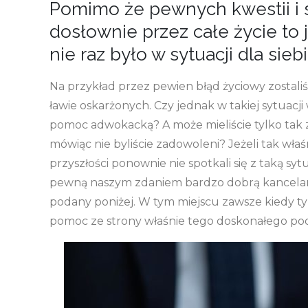
Pomimo że pewnych kwestii i sy
dosłownie przez całe życie to 
nie raz było w sytuacji dla sieb
Na przykład przez pewien błąd życiowy zostaliś
ławie oskarżonych. Czy jednak w takiej sytuacji
pomoc adwokacką? A może mieliście tylko tak 
mówiąc nie byliście zadowoleni? Jeżeli tak wł
przyszłości ponownie nie spotkali się z taką syt
pewną naszym zdaniem bardzo dobrą kancelarią
podany poniżej. W tym miejscu zawsze kiedy tylk
pomoc ze strony właśnie tego doskonałego pod