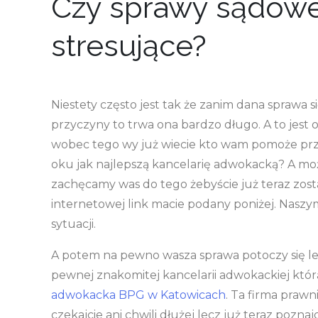
Czy sprawy sądowe
stresujące?
Niestety często jest tak że zanim dana sprawa 
przyczyny to trwa ona bardzo długo. A to jest 
wobec tego wy już wiecie kto wam pomoże prze
oku jak najlepszą kancelarię adwokacką? A moż
zachęcamy was do tego żebyście już teraz zosta
internetowej link macie podany poniżej. Naszy
sytuacji.
A potem na pewno wasza sprawa potoczy się lepi
pewnej znakomitej kancelarii adwokackiej któr
adwokacka BPG w Katowicach
. Ta firma prawn
czekajcie ani chwili dłużej lecz już teraz poznajci