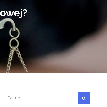
dowej?
Search
for: