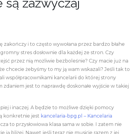
 są zazwyczaj
się zakończy i to często wywołana przez bardzo błahe
ogromny stres dosłownie dla każdej ze stron. Czy
jść przez nią możliwie bezboleśnie? Czy macie już na
e chcecie żebyśmy to my ją wam wskazali? Jeśli tak to
li współpracownikami kancelarii do której strony
m zdaniem jest to naprawdę doskonałe wyjście w takiej
ej i inaczej. A będzie to możliwe dzięki pomocy
ą konkretnie jest
kancelaria-bpg.pl – Kancelaria
icza to przysłowiowa klasa sama w sobie. I zatem nie
e ją bliżej. Nawet jeśli teraz nie musicie razem z jej