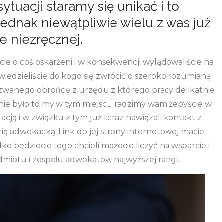
tuacji staramy się unikać i to
jednak niewątpliwie wielu z was już
ie niezręcznej.
cie o coś oskarżeni i w konsekwencji wylądowaliście na
 wiedzieliście do kogo się zwrócić o szeroko rozumianą
zwanego obrońcę z urzędu z którego pracy delikatnie
aśnie było to my w tym miejscu radzimy wam żebyście w
uacją i w związku z tym już teraz nawiązali kontakt z
 adwokacką. Link do jej strony internetowej macie
o będziecie tego chcieli możecie liczyć na wsparcie i
miotu i zespołu adwokatów najwyższej rangi.