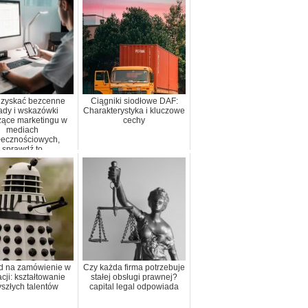
uzyskać bezcenne
Ciągniki siodłowe DAF:
ady i wskazówki
Charakterystyka i kluczowe
zące marketingu w
cechy
mediach
łecznościowych,
sprawdź to
d na zamówienie w
Czy każda firma potrzebuje
cji: kształtowanie
stałej obsługi prawnej?
yszłych talentów
capital legal odpowiada