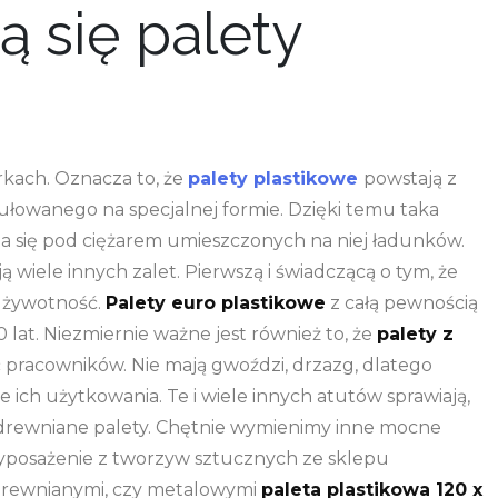
 się palety
kach. Oznacza to, że
palety plastikowe
powstają z
owanego na specjalnej formie. Dzięki temu taka
da się pod ciężarem umieszczonych na niej ładunków.
ą wiele innych zalet. Pierwszą i świadczącą o tym, że
a żywotność.
Palety euro plastikowe
z całą pewnością
 lat. Niezmiernie ważne jest również to, że
palety z
ć pracowników. Nie mają gwoździ, drzazg, dlatego
e ich użytkowania. Te i wiele innych atutów sprawiają,
ż drewniane palety. Chętnie wymienimy inne mocne
yposażenie z tworzyw sztucznych ze sklepu
drewnianymi, czy metalowymi
paleta plastikowa 120 x