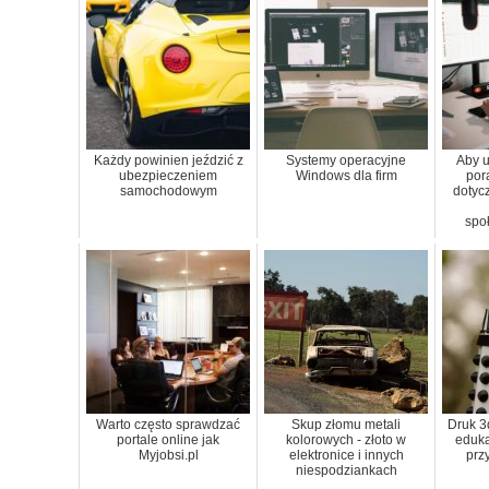
Każdy powinien jeździć z
Systemy operacyjne
Aby 
ubezpieczeniem
Windows dla firm
por
samochodowym
dotyc
spo
Warto często sprawdzać
Skup złomu metali
Druk 3
portale online jak
kolorowych - złoto w
eduka
Myjobsi.pl
elektronice i innych
prz
niespodziankach