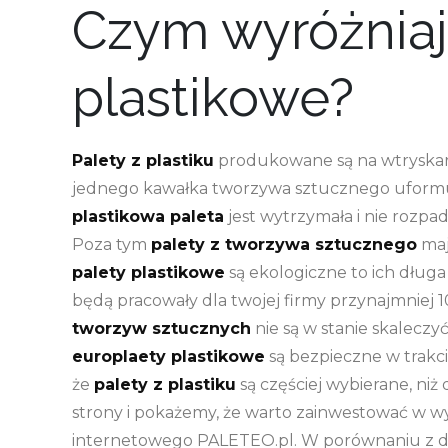
Czym wyróżniają
plastikowe?
Palety z plastiku
produkowane są na wtryskar
jednego kawałka tworzywa sztucznego uformuł
plastikowa paleta
jest wytrzymała i nie rozpa
Poza tym
palety z tworzywa sztucznego
maj
palety plastikowe
są ekologiczne to ich dług
będą pracowały dla twojej firmy przynajmniej 10
tworzyw sztucznych
nie są w stanie skaleczy
europlaety plastikowe
są bezpieczne w trakci
że
palety z plastiku
są częściej wybierane, ni
strony i pokażemy, że warto zainwestować w w
internetowego PALETEO.pl. W porównaniu z 