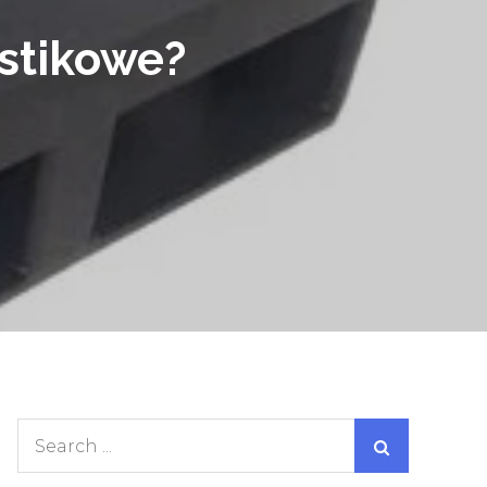
astikowe?
Search
for: