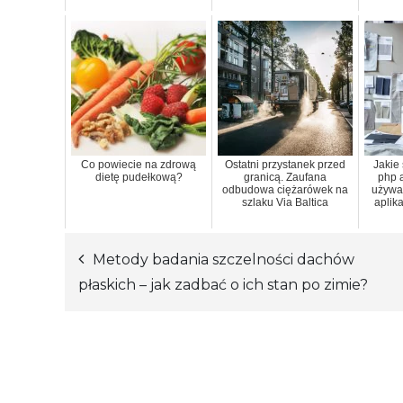
Co powiecie na zdrową
Ostatni przystanek przed
Jakie
dietę pudełkową?
granicą. Zaufana
php 
odbudowa ciężarówek na
używa
szlaku Via Baltica
aplik
Metody badania szczelności dachów
Nawigacja
płaskich – jak zadbać o ich stan po zimie?
wpisu