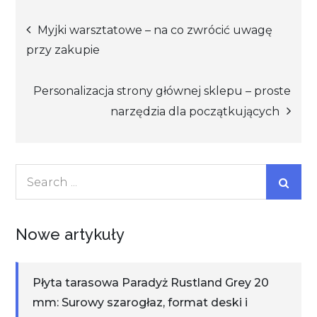
Nawigacja
Myjki warsztatowe – na co zwrócić uwagę
przy zakupie
wpisu
Personalizacja strony głównej sklepu – proste
narzędzia dla początkujących
Search
for:
Nowe artykuły
Płyta tarasowa Paradyż Rustland Grey 20
mm: Surowy szarogłaz, format deski i