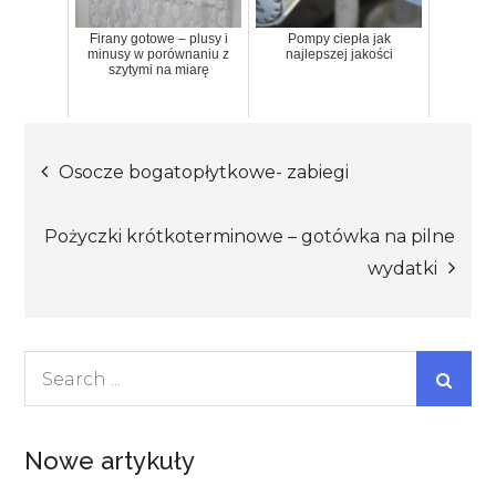
Firany gotowe – plusy i
Pompy ciepła jak
minusy w porównaniu z
najlepszej jakości
szytymi na miarę
Nawigacja
Osocze bogatopłytkowe- zabiegi
wpisu
Pożyczki krótkoterminowe – gotówka na pilne
wydatki
Search
for:
Nowe artykuły