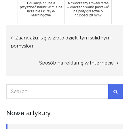
Edukacja online a
Nowoczesny i trwały taras
przyszłość nauki: Wirtualne
– dlaczego warto postawić
uczelnie i kursy e-
na płyty gresowe o
learningowe
grubości 20 mm?
Nawigacja
Zaangażuj się w złoto dzięki tym solidnym
pomysłom
wpisu
Sposób na reklamę w Internecie
Search
for:
Nowe artykuły