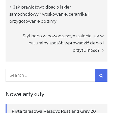
Nawigacja
Jak prawidłowo dbać o lakier
samochodowy? woskowanie, ceramika i
wpisu
przygotowanie do zimy
Styl boho w nowoczesnym salonie: jak w
naturalny sposób wprowadzić ciepło i
przytulność?
Search
for:
Nowe artykuły
Płyta tarasowa Paradyż Rustland Grey 20