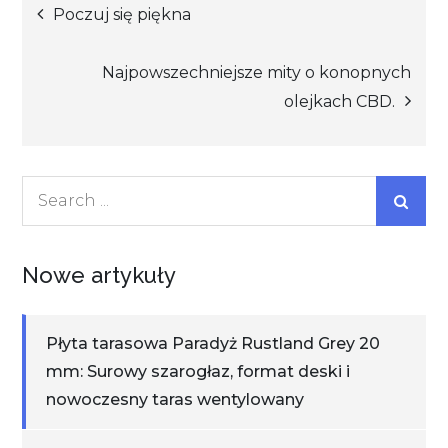
Nawigacja
Poczuj się piękna
wpisu
Najpowszechniejsze mity o konopnych
olejkach CBD.
Search
for:
Nowe artykuły
Płyta tarasowa Paradyż Rustland Grey 20
mm: Surowy szarogłaz, format deski i
nowoczesny taras wentylowany