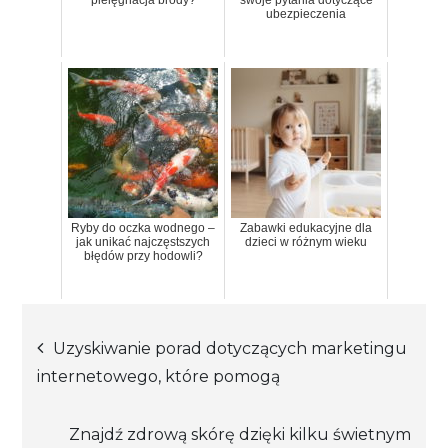
pielęgnacja brody?
swoje pytania dotyczące
ubezpieczenia
Ryby do oczka wodnego –
Zabawki edukacyjne dla
jak unikać najczęstszych
dzieci w różnym wieku
błędów przy hodowli?
Nawigacja
Uzyskiwanie porad dotyczących marketingu
internetowego, które pomogą
wpisu
Znajdź zdrową skórę dzięki kilku świetnym