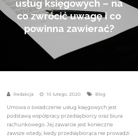
usług księgowych – na
co zwrócić uwagę i co
powinna zawierać?
10 lutego, 2020
Blog
Umowa o świadczenie usług księgowych jest
podstawą współpracy przedsiębiorcy oraz biura
rachunkowego. Jej zawarcie jest konieczne
zawsze wtedy, kiedy przedsiębiorąca nie prowadzi