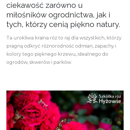
ciekawość zarówno u
miłośników ogrodnictwa, jak i
tych, którzy cenią piękno natury.
Ta urokliwa kraina róż to raj dla wszystkich, którzy
pragną odkryć różnorodność odmian, zapachy i
kolory tego pięknego krzewu, idealnego do
ogrodów, skwerów i parków.