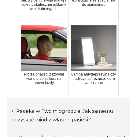
Jak wyróżnić swoją markę?
Konsultacje ze specjalistą
sekrety skutecznej reklamy
ds marketingu
w białobrzegach
Profesjonaliści z którymi
Lampa antydepresyjna czy
warto przejść kurs na
tradycyjna? różnice, które
prawo jazdy
warto znać
Nawigacja
Pasieka w Twoim ogrodzie: Jak samemu
pozyskać miód z własnej pasieki?
wpisu