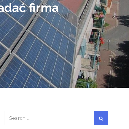
adać firma
Search
for: