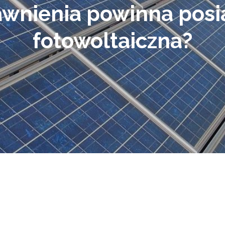
awnienia powinna posi
fotowoltaiczna?