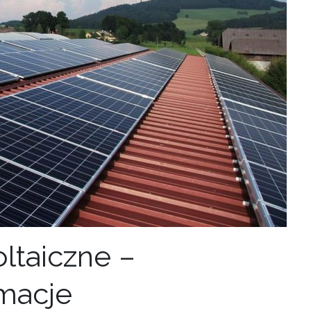
ltaiczne –
rmacje