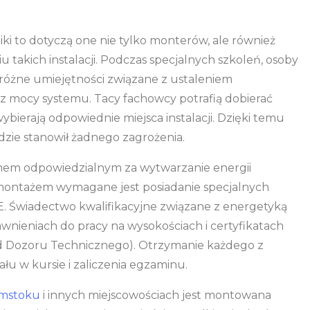
iki to dotyczą one nie tylko monterów, ale również
 takich instalacji. Podczas specjalnych szkoleń, osoby
ą różne umiejętności związane z ustaleniem
 mocy systemu. Tacy fachowcy potrafią dobierać
ybierają odpowiednie miejsca instalacji. Dzięki temu
ędzie stanowił żadnego zagrożenia.
temem odpowiedzialnym za wytwarzanie energii
j montażem wymagane jest posiadanie specjalnych
E. Świadectwo kwalifikacyjne związane z energetyką
rawnieniach do pracy na wysokościach i certyfikatach
d Dozoru Technicznego). Otrzymanie każdego z
łu w kursie i zaliczenia egzaminu.
ymstoku
i innych miejscowościach jest montowana