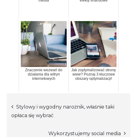
media
efekty finansowe
Znaczenie wezwań do
Jak zoptymalizować stronę
działania dla witryn
www? Poznaj 3 kluczowe
internetowych
obszary optymalizacji!
Nawigacja
Stylowy i wygodny narożnik, właśnie taki
opłaca się wybrać
wpisu
Wykorzystujemy social media