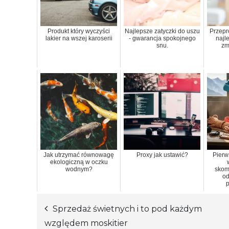
Produkt który wyczyści
Najlepsze zatyczki do uszu
Przepr
lakier na wszej karoserii
- gwarancja spokojnego
najl
snu.
zm
Jak utrzymać równowagę
Proxy jak ustawić?
Pierw
ekologiczną w oczku
wodnym?
skom
od
Sprzedaż świetnych i to pod każdym
Nawigacja
względem moskitier