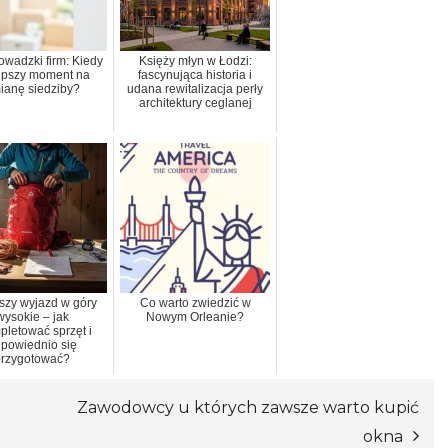
owadzki firm: Kiedy
Księży młyn w Łodzi:
epszy moment na
fascynująca historia i
ianę siedziby?
udana rewitalizacja perły
architektury ceglanej
szy wyjazd w góry
Co warto zwiedzić w
wysokie – jak
Nowym Orleanie?
pletować sprzęt i
powiednio się
przygotować?
Zawodowcy u których zawsze warto kupić
okna