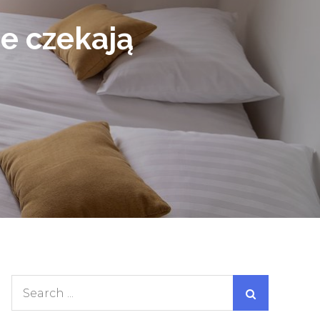
ie czekają
Search
for: